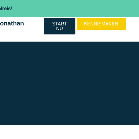
lreis!
Jonathan
START
KENNISMAKEN
NU