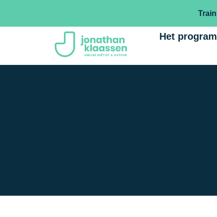
Train
Het progra