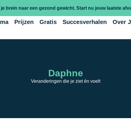
 je brein naar een gezond gewicht.
Start nu jouw laatste afva
mma
Prijzen
Gratis
Succesverhalen
Over 
Daphne
Veranderingen die je ziet én voelt