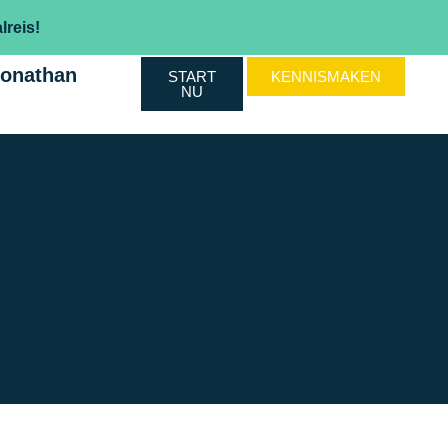
lreis!
Jonathan
START
KENNISMAKEN
NU