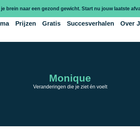
 je brein naar een gezond gewicht.
Start nu jouw laatste afva
mma
Prijzen
Gratis
Succesverhalen
Over 
Monique
Veranderingen die je ziet én voelt