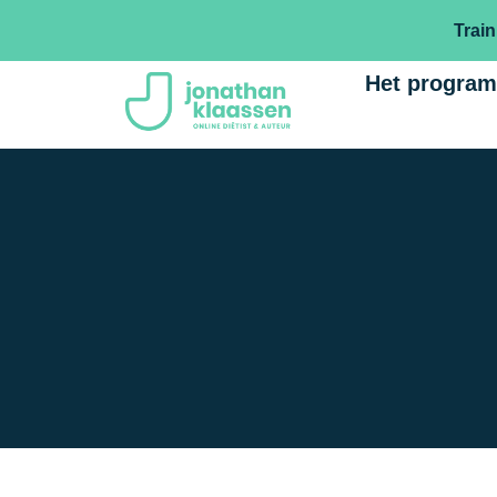
Train
Het progra